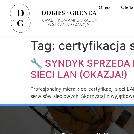
O nas
Oferta
Tag:
certyfikacja 
🔧 SYNDYK SPRZEDA 
SIECI LAN (OKAZJA!)
Profesjonalny miernik do certyfikacji sieci 
serwisów sieciowych. Skorzystaj z wyjątkowe