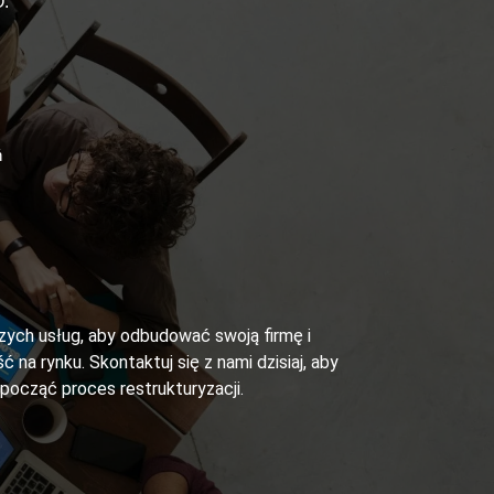
.
ń
szych usług, aby odbudować swoją firmę i
ć na rynku. Skontaktuj się z nami dzisiaj, aby
zpocząć proces restrukturyzacji.