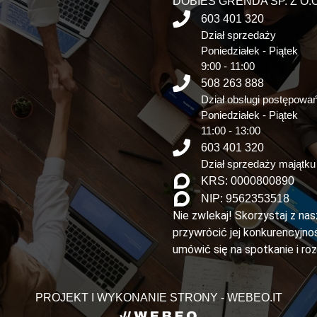
DOBIES GRENDA SP. Z O.O
603 401 320
Dział sprzedaży
Poniedziałek - Piątek
9:00 - 11:00
508 263 888
Dział obsługi postępowa
Poniedziałek - Piątek
11:00 - 13:00
603 401 320
Dział sprzedaży majątku
KRS: 0000800890
NIP: 9562353518
Nie zwlekaj! Skorzystaj z na
przywrócić jej konkurencyjnoś
umówić się na spotkanie i ro
PROJEKT I WYKONANIE STRONY - WEBEO.IT