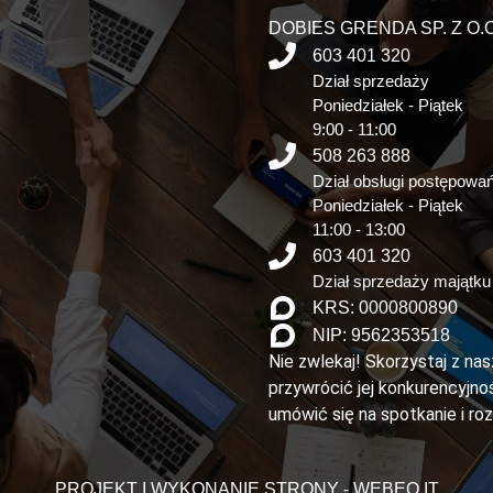
DOBIES GRENDA SP. Z O.O
603 401 320
Dział sprzedaży
Poniedziałek - Piątek
9:00 - 11:00
508 263 888
Dział obsługi postępowa
Poniedziałek - Piątek
11:00 - 13:00
603 401 320
Dział sprzedaży majątku
KRS: 0000800890
NIP: 9562353518
Nie zwlekaj! Skorzystaj z na
przywrócić jej konkurencyjnoś
umówić się na spotkanie i ro
PROJEKT I WYKONANIE STRONY - WEBEO.IT