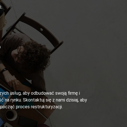
.
ń
szych usług, aby odbudować swoją firmę i
ć na rynku. Skontaktuj się z nami dzisiaj, aby
zpocząć proces restrukturyzacji.