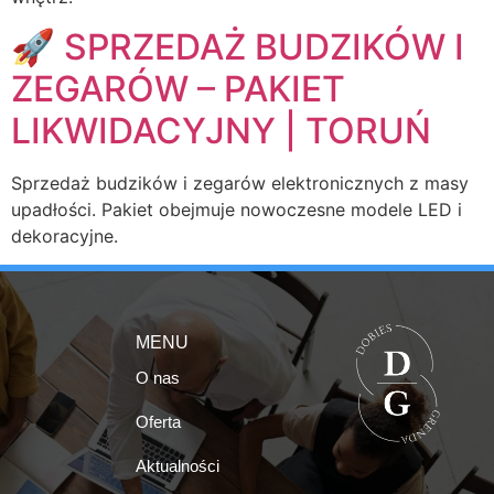
🚀 SPRZEDAŻ BUDZIKÓW I
ZEGARÓW – PAKIET
LIKWIDACYJNY | TORUŃ
Sprzedaż budzików i zegarów elektronicznych z masy
upadłości. Pakiet obejmuje nowoczesne modele LED i
dekoracyjne.
MENU
O nas
Oferta
Aktualności