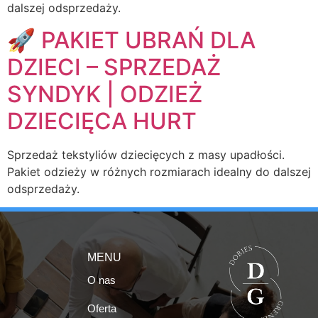
dalszej odsprzedaży.
🚀 PAKIET UBRAŃ DLA
DZIECI – SPRZEDAŻ
SYNDYK | ODZIEŻ
DZIECIĘCA HURT
Sprzedaż tekstyliów dziecięcych z masy upadłości.
Pakiet odzieży w różnych rozmiarach idealny do dalszej
odsprzedaży.
MENU
O nas
Oferta