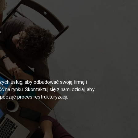
ń
szych usług, aby odbudować swoją firmę i
ć na rynku. Skontaktuj się z nami dzisiaj, aby
zpocząć proces restrukturyzacji.