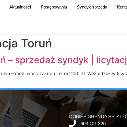
Aktualności
Postępowania
Syndyk sprzeda
Kont
acja Toruń
 – sprzedaż syndyk | licytacj
niu – możliwość zakupu już od 250 zł. Weź udział w licyta
DOBIES GRENDA SP. Z O.O
603 401 320