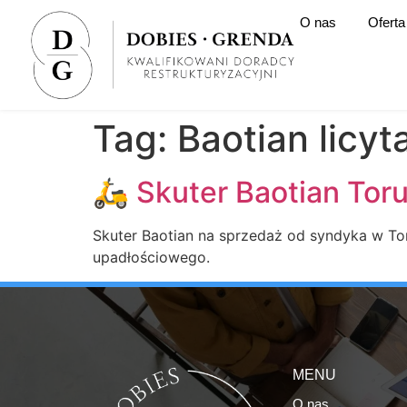
O nas
Oferta
Tag:
Baotian licyt
🛵 Skuter Baotian Toruń
Skuter Baotian na sprzedaż od syndyka w Toru
upadłościowego.
MENU
O nas