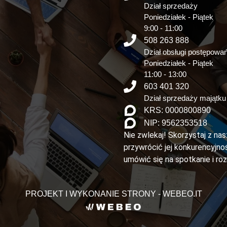
Dział sprzedaży
Poniedziałek - Piątek
9:00 - 11:00
508 263 888
Dział obsługi postępowa
Poniedziałek - Piątek
11:00 - 13:00
603 401 320
Dział sprzedaży majątku
KRS: 0000800890
NIP: 9562353518
Nie zwlekaj! Skorzystaj z na
przywrócić jej konkurencyjnoś
umówić się na spotkanie i ro
PROJEKT I WYKONANIE STRONY - WEBEO.IT