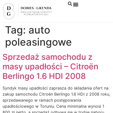
Syndyk sprzeda
Tag:
auto
poleasingowe
Sprzedaż samochodu z
masy upadłości – Citroën
Berlingo 1.6 HDI 2008
Syndyk masy upadłości zaprasza do składania ofert na
zakup samochodu Citroën Berlingo 1.6 HDI z 2008 roku,
sprzedawanego w ramach postępowania
upadłościowego w Toruniu. Cena minimalna wynosi 1
800 zł netto, a sprzedaż odbywa się w trybie naboru