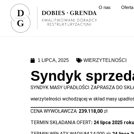
O nas
Oferta
1 LIPCA, 2025
WIERZYTELNOŚCI
Syndyk sprzed
SYNDYK MASY UPADŁOŚCI ZAPRASZA DO SKŁA
wierzytelności wchodzącej w skład masy upadłoś
CENA WYWOŁAWCZA:
239.118,00
zł
TERMIN SKŁADANIA OFERT
: 24 lipca 2025 rok
TERMIN WPŁATY WADIUM 24 000 zł
: 24 lipca 