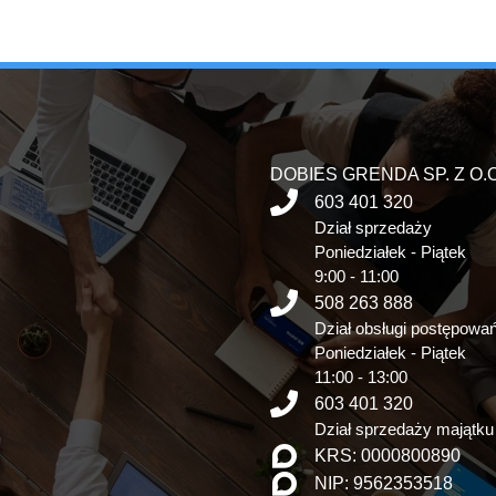
DOBIES GRENDA SP. Z O.O
603 401 320
Dział sprzedaży
Poniedziałek - Piątek
9:00 - 11:00
508 263 888
Dział obsługi postępowa
Poniedziałek - Piątek
11:00 - 13:00
603 401 320
Dział sprzedaży majątku
KRS: 0000800890
NIP: 9562353518