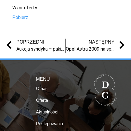
Wzór oferty
Pobierz
POPRZEDNI
NASTĘPNY
Aukcja syndyka – pakiet narzędzi Hilti | sprzedaż z masy upadłości
Opel Astra 2009 na sprzedaż – syndyk, licytacja, Toruń | Masa upadłości
MENU
O nas
Oferta
Aktualności
Postępowania