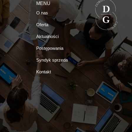
MENU
O nas
Oferta
Aktualności
Postępowania
Syndyk sprzeda
Kontakt