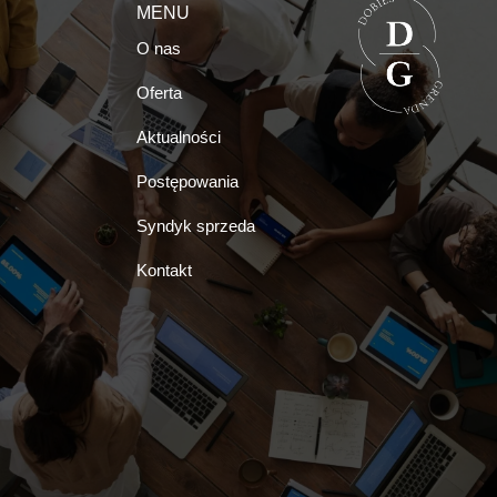
MENU
O nas
Oferta
Aktualności
Postępowania
Syndyk sprzeda
Kontakt