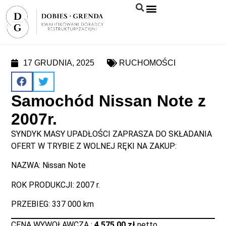
Syndyk sprzeda
17 GRUDNIA, 2025
RUCHOMOŚCI
Samochód Nissan Note z
2007r.
SYNDYK MASY UPADŁOŚCI ZAPRASZA DO SKŁADANIA
OFERT W TRYBIE Z WOLNEJ RĘKI NA ZAKUP:
NAZWA: Nissan Note
ROK PRODUKCJI: 2007 r.
PRZEBIEG: 337 000 km
CENA WYWOŁAWCZA :
4 575,00 zł
netto