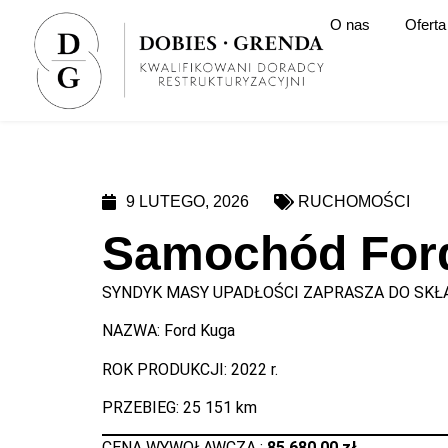
O nas
Oferta
9 LUTEGO, 2026
RUCHOMOŚCI
Samochód Ford
SYNDYK MASY UPADŁOŚCI ZAPRASZA DO SKŁA
NAZWA: Ford Kuga
ROK PRODUKCJI: 2022 r.
PRZEBIEG: 25 151 km
CENA WYWOŁAWCZA :
85 680,00 zł