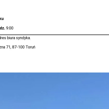
ku
odz.
9:00
dres biura syndyka.
czna 71, 87-100 Toruń