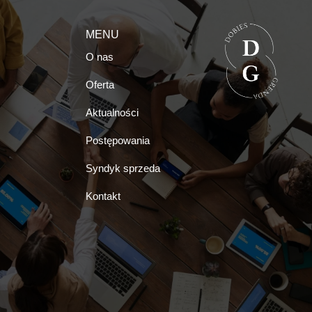
MENU
O nas
Oferta
Aktualności
Postępowania
Syndyk sprzeda
Kontakt