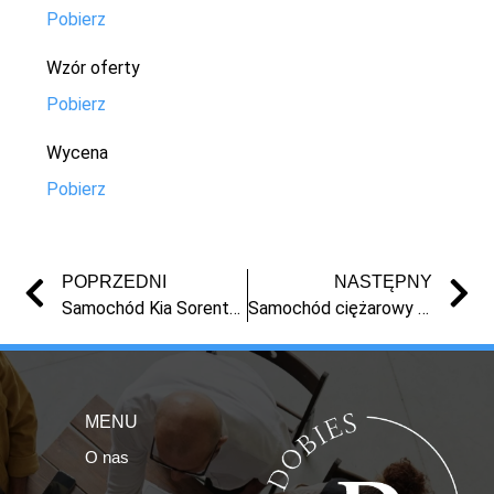
Pobierz
Wzór oferty
Pobierz
Wycena
Pobierz
POPRZEDNI
NASTĘPNY
Samochód Kia Sorento z 2004 r.
Samochód ciężarowy Ford FT Custom z 2015 r.
MENU
O nas