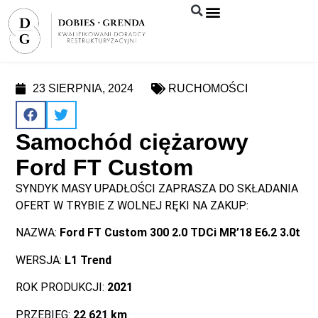
Syndyk sprzeda
23 SIERPNIA, 2024
RUCHOMOŚCI
Samochód ciężarowy
Ford FT Custom
SYNDYK MASY UPADŁOŚCI ZAPRASZA DO SKŁADANIA
OFERT W TRYBIE Z WOLNEJ RĘKI NA ZAKUP:
NAZWA:
Ford FT Custom 300 2.0 TDCi MR’18 E6.2 3.0t
WERSJA:
L1 Trend
ROK PRODUKCJI:
2021
PRZEBIEG:
22 621 km
.