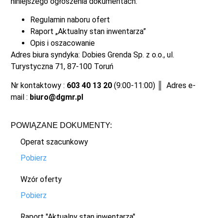
niniejszego ogłoszenia dokumentach:
Regulamin naboru ofert
Raport „Aktualny stan inwentarza”
Opis i oszacowanie
Adres biura syndyka: Dobies Grenda Sp. z o.o., ul.
Turystyczna 71, 87-100 Toruń
Nr kontaktowy :
603 40 13 20
(9:00-11:00) ║ Adres e-
mail :
biuro@dgmr.pl
POWIĄZANE DOKUMENTY:
Operat szacunkowy
Pobierz
Wzór oferty
Pobierz
Raport "Aktualny stan inwentarza"