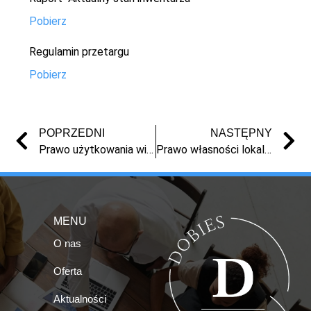
Pobierz
Regulamin przetargu
Pobierz
POPRZEDNI
NASTĘPNY
Prawo użytkowania wieczystego nieruchomości gruntowej położonej w miejscowości Nowe
Prawo własności lokalu mieszkalnego nr 8B, położonego w budynku wielorodzinnym w miejscowości Nowe, przy ul. Fabrycznej 1
MENU
O nas
Oferta
Aktualności