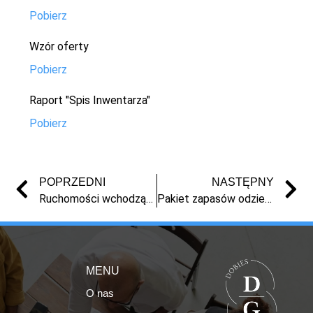
Pobierz
Wzór oferty
Pobierz
Raport "Spis Inwentarza"
Pobierz
POPRZEDNI
NASTĘPNY
Ruchomości wchodzące w skład masy upadłości Pomorskiej Fabryki Mebli Sp. z o.o. w likwidacji w upadłości
Pakiet zapasów odzieży damskiej
MENU
O nas