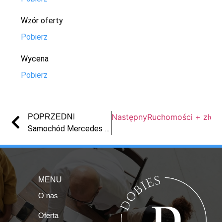
Wzór oferty
Pobierz
Wycena
Pobierz
Następny
Ruchomości + złom 
POPRZEDNI
Samochód Mercedes Vito 2003 r.
MENU
O nas
Oferta