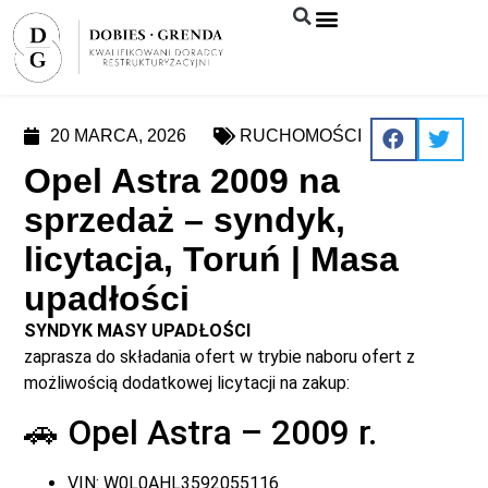
Syndyk sprzeda
20 MARCA, 2026
RUCHOMOŚCI
Opel Astra 2009 na
sprzedaż – syndyk,
licytacja, Toruń | Masa
upadłości
SYNDYK MASY UPADŁOŚCI
zaprasza do składania ofert w trybie naboru ofert z
możliwością dodatkowej licytacji na zakup:
🚗 Opel Astra – 2009 r.
VIN: W0L0AHL3592055116