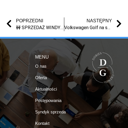
POPRZEDNI
NASTĘPNY
🚧 SPRZEDAŻ WINDY DEKARSKIEJ Z MASY UPADŁOŚCI
Volkswagen Golf na sprzedaż – syndyk | licytacja Toruń | masa upadłości
MENU
O nas
Oferta
Aktualności
Postępowania
Syndyk sprzeda
Kontakt