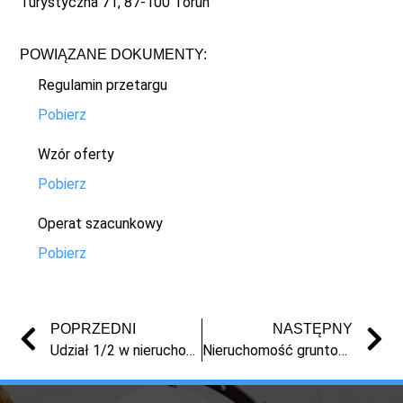
Turystyczna 71, 87-100 Toruń
POWIĄZANE DOKUMENTY:
Regulamin przetargu
Pobierz
Wzór oferty
Pobierz
Operat szacunkowy
Pobierz
POPRZEDNI
NASTĘPNY
Udział 1/2 w nieruchomości w Chełmnie
Nieruchomość gruntowa w Zofiewie