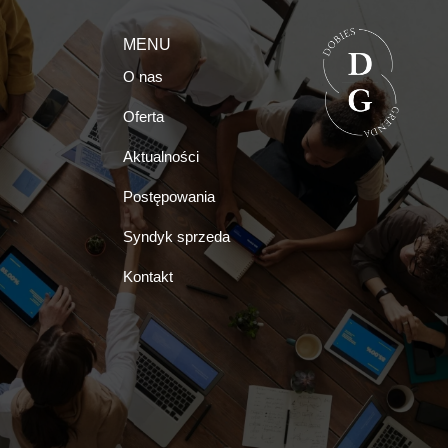
MENU
O nas
Oferta
Aktualności
Postępowania
Syndyk sprzeda
Kontakt