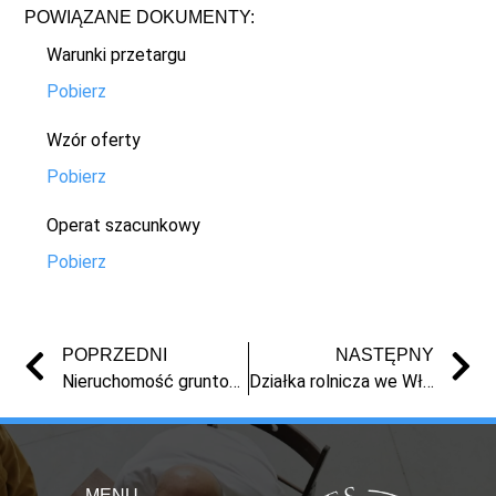
POWIĄZANE DOKUMENTY:
Warunki przetargu
Pobierz
Wzór oferty
Pobierz
Operat szacunkowy
Pobierz
POPRZEDNI
NASTĘPNY
Nieruchomość gruntowa zabudowana w Nieszawie, ul. Ciechocińska
Działka rolnicza we Włoszycy
MENU