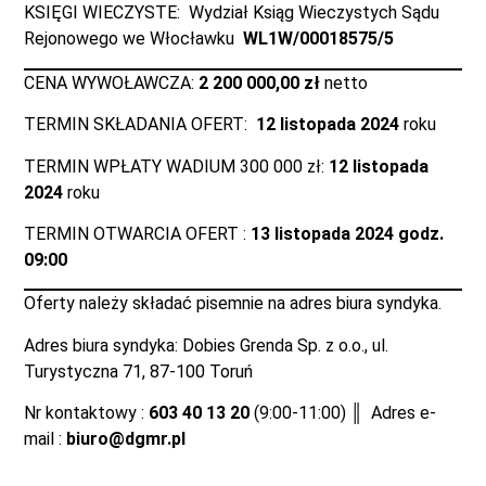
KSIĘGI WIECZYSTE: Wydział Ksiąg Wieczystych Sądu
Rejonowego we Włocławku
WL1W/00018575/5
CENA WYWOŁAWCZA:
2 200 000,00 zł
netto
TERMIN SKŁADANIA OFERT:
12 listopada 2024
roku
TERMIN WPŁATY WADIUM 300 000 zł:
12 listopada
2024
roku
TERMIN OTWARCIA OFERT :
13 listopada 2024
godz.
09:00
Oferty należy składać pisemnie na adres biura syndyka.
Adres biura syndyka: Dobies Grenda Sp. z o.o., ul.
Turystyczna 71, 87-100 Toruń
Nr kontaktowy :
603 40 13 20
(9:00-11:00) ║ Adres e-
mail :
biuro@dgmr.pl