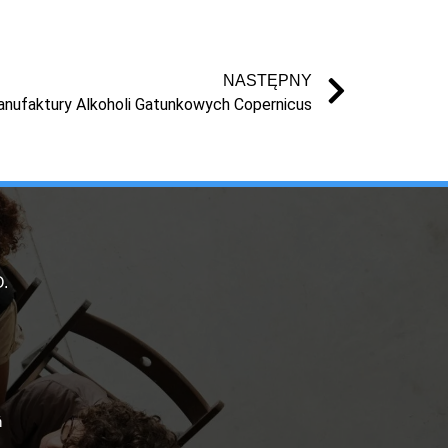
NASTĘPNY
nufaktury Alkoholi Gatunkowych Copernicus
.
ń