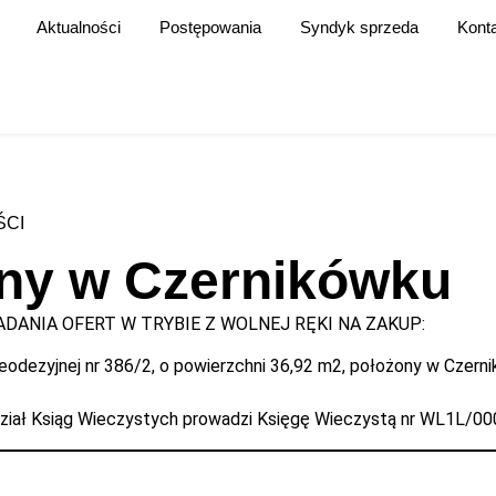
Aktualności
Postępowania
Syndyk sprzeda
Kont
ŚCI
lny w Czernikówku
DANIA OFERT W TRYBIE Z WOLNEJ RĘKI NA ZAKUP:
 geodezyjnej nr 386/2, o powierzchni 36,92 m2, położony w Czer
dział Ksiąg Wieczystych prowadzi Księgę Wieczystą nr WL1L/0