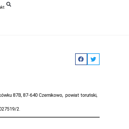
akt
nikówku 87B, 87-640 Czernikowo, powiat toruński,
0027519/2.