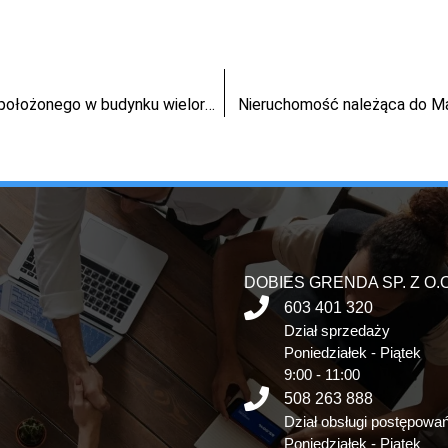
prawo własności lokalu mieszkalnego nr 8B, położonego w budynku wielorodzinnym w miejscowości Nowe, przy ul. Fabrycznej 1
Nieruchomość należąca do Ma
DOBIES GRENDA SP. Z O.O
603 401 320
Dział sprzedaży
Poniedziałek - Piątek
9:00 - 11:00
508 263 888
Dział obsługi postępowa
Poniedziałek - Piątek