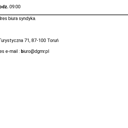
godz.
09:00
dres biura syndyka.
. Turystyczna 71, 87-100 Toruń
es e-mail :
b
iuro@dgmr.pl