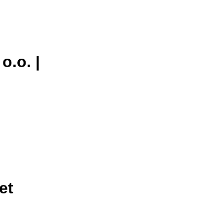
.o. |
et