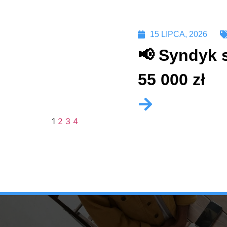
15 LIPCA, 2026
📢 Syndyk 
55 000 zł
1
2
3
4