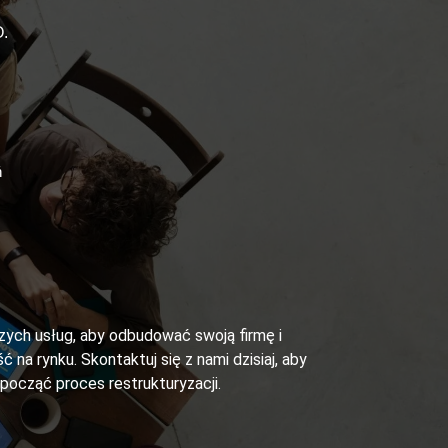
.
ń
szych usług, aby odbudować swoją firmę i
ć na rynku. Skontaktuj się z nami dzisiaj, aby
zpocząć proces restrukturyzacji.