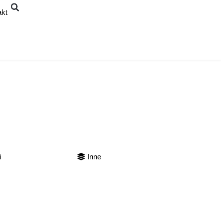
akt
i
Inne