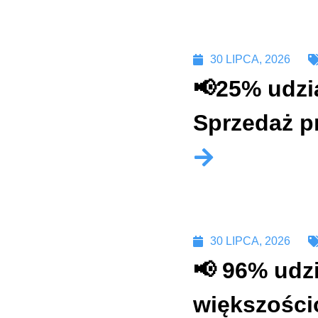
30 LIPCA, 2026
📢25% udzi
Sprzedaż p
30 LIPCA, 2026
📢 96% udzi
większości