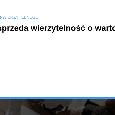
WIERZYTELNOŚCI
sprzeda wierzytelność o wart