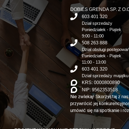
DOBIES GRENDA SP. Z O.O
603 401 320
Dział sprzedaży
Poniedziałek - Piątek
9:00 - 11:00
508 263 888
Dział obsługi postępowa
Poniedziałek - Piątek
11:00 - 13:00
603 401 320
Dział sprzedaży majątku
KRS: 0000800890
NIP: 9562353518
Nie zwlekaj! Skorzystaj z na
przywrócić jej konkurencyjnoś
umówić się na spotkanie i ro