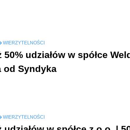
WIERZYTELNOŚCI
ż 50% udziałów w spółce Weld
ta od Syndyka
WIERZYTELNOŚCI
 udziałów w spółce z o.o. | 5