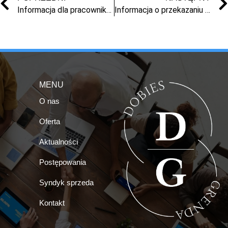
Informacja dla pracowników Markit-2 Sp. z o.o. w sprawie terminu wydawania PIT-11
Informacja o przekazaniu dokumentacji osobowo-płacowej i wydawaniu dokumentów dla byłych pracowników Pomorskiej Fabryki Mebli Sp. z o.o. w likwidacji w upadłości z siedzibą w Nowem
MENU
O nas
Oferta
Aktualności
Postępowania
Syndyk sprzeda
Kontakt