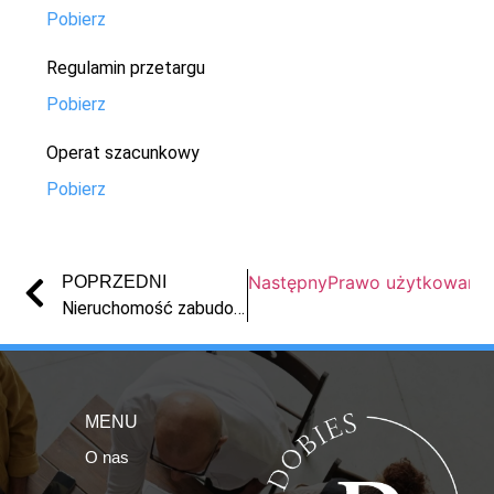
Pobierz
Regulamin przetargu
Pobierz
Operat szacunkowy
Pobierz
Następny
Prawo użytkowania 
POPRZEDNI
Nieruchomość zabudowana we Włoszycy
MENU
O nas