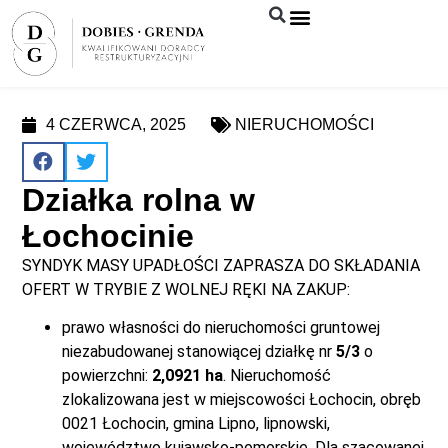
Syndyk sprzeda
4 CZERWCA, 2025
NIERUCHOMOŚCI
Działka rolna w
Łochocinie
SYNDYK MASY UPADŁOŚCI ZAPRASZA DO SKŁADANIA
OFERT W TRYBIE Z WOLNEJ RĘKI NA ZAKUP:
prawo własności do nieruchomości gruntowej
niezabudowanej stanowiącej działkę nr
5/3
o
powierzchni:
2,0921 ha
. Nieruchomość
zlokalizowana jest w miejscowości Łochocin, obręb
0021 Łochocin, gmina Lipno, lipnowski,
województwo kujawsko-pomorskie. Dla szacowanej