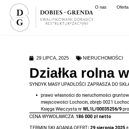
O nas
Oferta
29 LIPCA, 2025
NIERUCHOMOŚCI
Działka rolna 
SYNDYK MASY UPADŁOŚCI ZAPRASZA DO SKŁA
prawo własności do nieruchomości gruntowe
miejscowości Łochocin, obręb 0021 Łochoci
Księga Wieczysta nr
WL1L/00035256/9
pr
CENA WYWOŁAWCZA:
186 000 zł netto
TERMIN SKŁADANIA OFERT
: 29 sierpni
a 2025 