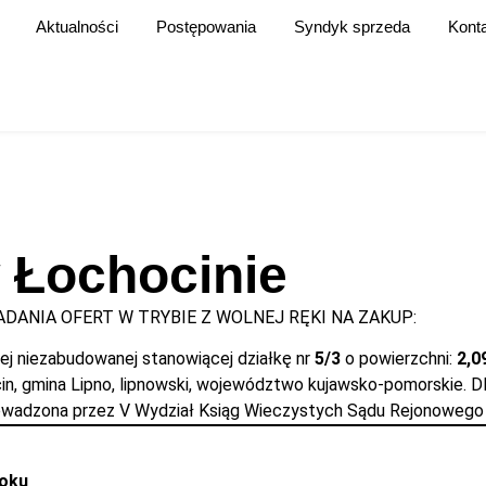
Aktualności
Postępowania
Syndyk sprzeda
Kont
w Łochocinie
DANIA OFERT W TRYBIE Z WOLNEJ RĘKI NA ZAKUP:
j niezabudowanej stanowiącej działkę nr
5/3
o powierzchni:
2,0
n, gmina Lipno, lipnowski, województwo kujawsko-pomorskie. D
owadzona przez V Wydział Ksiąg Wieczystych Sądu Rejonowego 
roku