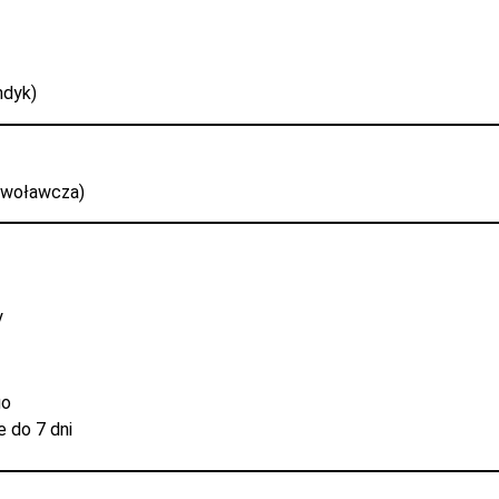
ndyk)
ywoławcza)
y
go
 do 7 dni