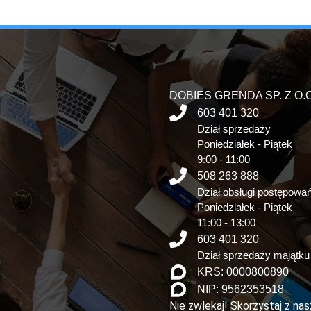
DOBIES GRENDA SP. Z O.O
603 401 320
Dział sprzedaży
Poniedziałek - Piątek
9:00 - 11:00
508 263 888
Dział obsługi postępowa
Poniedziałek - Piątek
11:00 - 13:00
603 401 320
Dział sprzedaży majątku
KRS: 0000800890
NIP: 9562353518
Nie zwlekaj! Skorzystaj z na