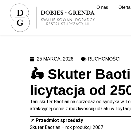
O nas
Oferta
25 MARCA, 2026
RUCHOMOŚCI
🛵 Skuter Baot
licytacja od 250
Tani skuter Baotian na sprzedaż od syndyka w To
atrakcyjnej cenie z możliwością udziału w licytacji
📌 Przedmiot sprzedaży
Skuter Baotian – rok produkcji 2007