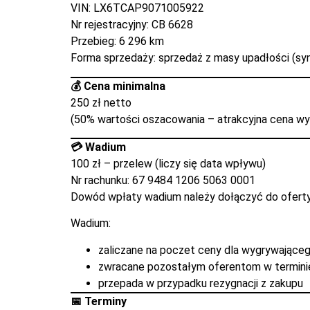
VIN: LX6TCAP9071005922
Nr rejestracyjny: CB 6628
Przebieg: 6 296 km
Forma sprzedaży: sprzedaż z masy upadłości (sy
💰 Cena minimalna
250 zł netto
(50% wartości oszacowania – atrakcyjna cena w
💳 Wadium
100 zł – przelew (liczy się data wpływu)
Nr rachunku: 67 9484 1206 5063 0001
Dowód wpłaty wadium należy dołączyć do ofert
Wadium:
zaliczane na poczet ceny dla wygrywające
zwracane pozostałym oferentom w terminie
przepada w przypadku rezygnacji z zakupu
📅 Terminy