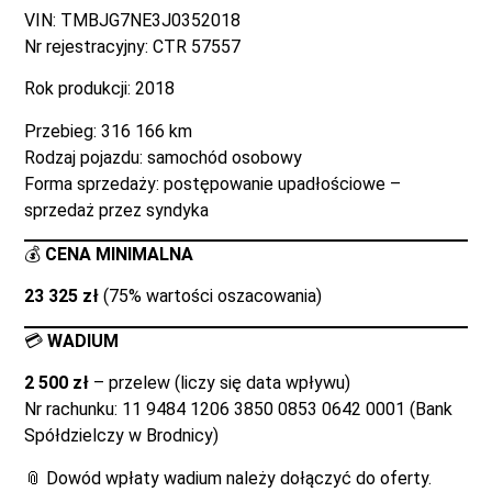
VIN: TMBJG7NE3J0352018
Nr rejestracyjny: CTR 57557
Rok produkcji: 2018
Przebieg: 316 166 km
Rodzaj pojazdu: samochód osobowy
Forma sprzedaży: postępowanie upadłościowe –
sprzedaż przez syndyka
💰
CENA MINIMALNA
23 325 zł
(75% wartości oszacowania)
💳
WADIUM
2 500 zł
– przelew (liczy się data wpływu)
Nr rachunku: 11 9484 1206 3850 0853 0642 0001 (Bank
Spółdzielczy w Brodnicy)
📎 Dowód wpłaty wadium należy dołączyć do oferty.