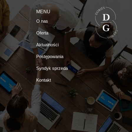
MENU
O nas
Oferta
Aktualności
Postępowania
Syndyk sprzeda
Kontakt