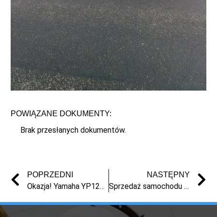
POWIĄZANE DOKUMENTY:
Brak przesłanych dokumentów.
POPRZEDNI
NASTĘPNY
Okazja! Yamaha YP125R 125cc – sprzedaż syndyk, niska cena, licytacja
Sprzedaż samochodu z masy upadłości – Nissan Note 2007