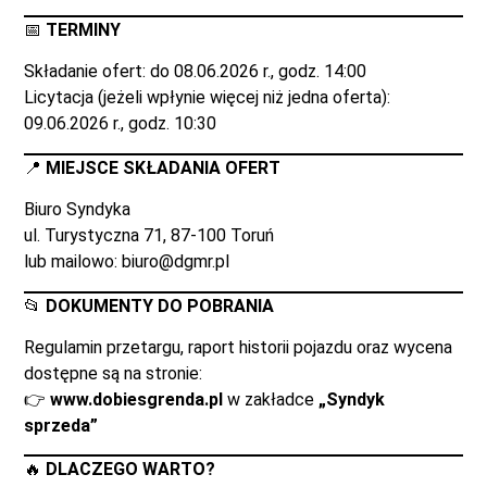
📅
TERMINY
Składanie ofert: do 08.06.2026 r., godz. 14:00
Licytacja (jeżeli wpłynie więcej niż jedna oferta):
09.06.2026 r., godz. 10:30
📍
MIEJSCE SKŁADANIA OFERT
Biuro Syndyka
ul. Turystyczna 71, 87-100 Toruń
lub mailowo:
biuro@dgmr.pl
📂
DOKUMENTY DO POBRANIA
Regulamin przetargu, raport historii pojazdu oraz wycena
dostępne są na stronie:
👉
www.dobiesgrenda.pl
w zakładce
„Syndyk
sprzeda”
🔥
DLACZEGO WARTO?