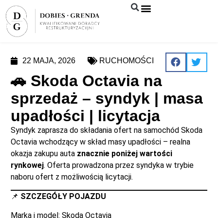
Syndyk sprzeda
22 MAJA, 2026
RUCHOMOŚCI
🚗 Skoda Octavia na
sprzedaż – syndyk | masa
upadłości | licytacja
Syndyk zaprasza do składania ofert na samochód Skoda
Octavia wchodzący w skład masy upadłości – realna
okazja zakupu auta
znacznie poniżej wartości
rynkowej
. Oferta prowadzona przez syndyka w trybie
naboru ofert z możliwością licytacji.
📌
SZCZEGÓŁY POJAZDU
Marka i model: Skoda Octavia