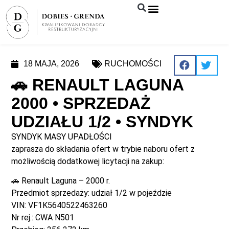
Syndyk sprzeda
18 MAJA, 2026
RUCHOMOŚCI
🚗 RENAULT LAGUNA
2000 • SPRZEDAŻ
UDZIAŁU 1/2 • SYNDYK
SYNDYK MASY UPADŁOŚCI
zaprasza do składania ofert w trybie naboru ofert z
możliwością dodatkowej licytacji na zakup:
🚗 Renault Laguna – 2000 r.
Przedmiot sprzedaży: udział 1/2 w pojeździe
VIN: VF1K5640522463260
Nr rej.: CWA N501