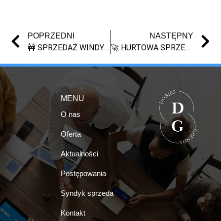
POPRZEDNI
NASTĘPNY
🚧 SPRZEDAŻ WINDY DEKARSKIEJ Z MASY UPADŁOŚCI
🚀 HURTOWA SPRZEDAŻ KUBKÓW PREMIUM DO SUBLIMACJI – PONAD 4 000 SZTUK!
MENU
O nas
Oferta
Aktualności
Postępowania
Syndyk sprzeda
Kontakt