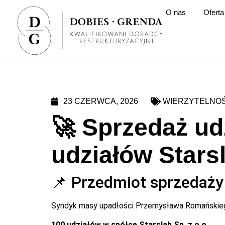
O nas
Oferta
23 CZERWCA, 2026
WIERZYTELNOŚ
🚀 Sprzedaż udz
udziałów Starsl
📌 Przedmiot sprzedaży
Syndyk masy upadłości Przemysława Romańskiego
100 udziałów w spółce Starslab Sp. z o.o.