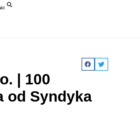
akt
o. | 100
ta od Syndyka