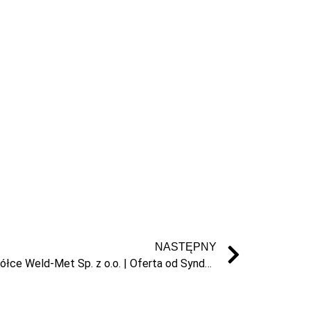
NASTĘPNY
🚀 Sprzedaż 50% udziałów w spółce Weld-Met Sp. z o.o. | Oferta od Syndyka