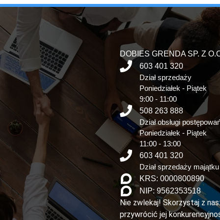
DOBIES GRENDA SP. Z O.O
603 401 320
Dział sprzedaży
Poniedziałek - Piątek
9:00 - 11:00
508 263 888
Dział obsługi postępowa
Poniedziałek - Piątek
11:00 - 13:00
603 401 320
Dział sprzedaży majątku
KRS: 0000800890
NIP: 9562353518
Nie zwlekaj! Skorzystaj z na
przywrócić jej konkurencyjnoś