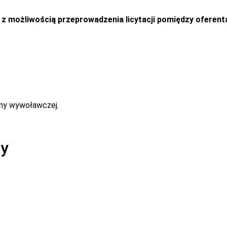
i z możliwością przeprowadzenia licytacji pomiędzy oferent
eny wywoławczej.
ny