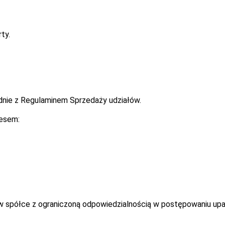
ty.
dnie z Regulaminem Sprzedaży udziałów.
esem:
 w spółce z ograniczoną odpowiedzialnością w postępowaniu up