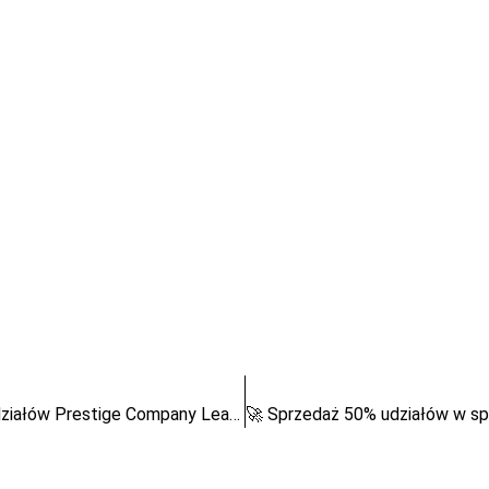
🚀 Sprzedaż udziałów w spółce z o.o. | 50 udziałów Prestige Company Leasing Sp. z o.o. | Oferta od Syndyka