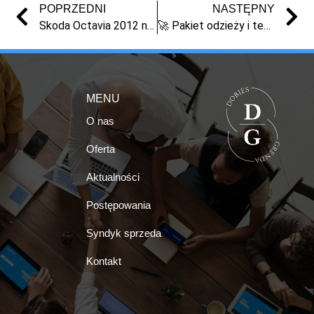
POPRZEDNI
NASTĘPNY
Skoda Octavia 2012 na sprzedaż – syndyk, licytacja, Toruń | Masa upadłości
🚀 Pakiet odzieży i tekstyliów hurt likwidacja sklep e-commerce
MENU
O nas
Oferta
Aktualności
Postępowania
Syndyk sprzeda
Kontakt