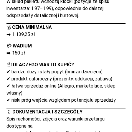
W skład pakietu wchodzą klocki (pozycje ze spisu
inwentarza: 1.97–1.99), odpowiednie do dalszej
odsprzedaży detalicznej i hurtowej.
💰
CENA MINIMALNA
➡️ 1 139,25 zł
💳
WADIUM
➡️ 150 zł
📦
DLACZEGO WARTO KUPIĆ?
✔ bardzo duży i stały popyt (branża dziecięca)
✔ produkt całoroczny (prezenty, edukacja, zabawa)
✔ łatwa sprzedaż online (Allegro, marketplace, sklep
własny)
✔ niski próg wejścia względem potencjału sprzedaży
📄
DOKUMENTACJA I SZCZEGÓŁY
Spis ruchomości, zdjęcia oraz warunki przetargu
dostępne na: