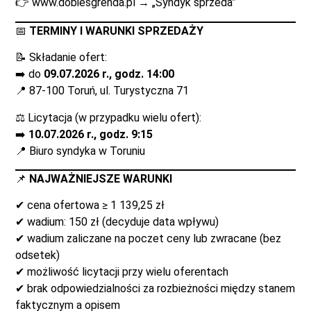
👉
www.dobiesgrenda.pl
→ „Syndyk sprzeda”
📅
TERMINY I WARUNKI SPRZEDAŻY
📝 Składanie ofert:
➡️ do
09.07.2026 r., godz. 14:00
📍 87-100 Toruń, ul. Turystyczna 71
⚖️ Licytacja (w przypadku wielu ofert):
➡️
10.07.2026 r., godz. 9:15
📍 Biuro syndyka w Toruniu
📌
NAJWAŻNIEJSZE WARUNKI
✔ cena ofertowa ≥ 1 139,25 zł
✔ wadium: 150 zł (decyduje data wpływu)
✔ wadium zaliczane na poczet ceny lub zwracane (bez
odsetek)
✔ możliwość licytacji przy wielu oferentach
✔ brak odpowiedzialności za rozbieżności między stanem
faktycznym a opisem