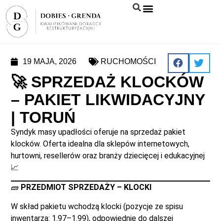
Syndyk sprzeda
19 MAJA, 2026
RUCHOMOŚCI
🚀 SPRZEDAŻ KLOCKÓW
– PAKIET LIKWIDACYJNY
| TORUŃ
Syndyk masy upadłości oferuje na sprzedaż pakiet
klocków. Oferta idealna dla sklepów internetowych,
hurtowni, resellerów oraz branży dziecięcej i edukacyjnej
📈
🧱
PRZEDMIOT SPRZEDAŻY – KLOCKI
W skład pakietu wchodzą klocki (pozycje ze spisu
inwentarza: 1.97–1.99), odpowiednie do dalszej