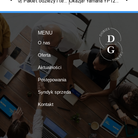
🚀 Pakiet odzieży i tekstyliów hurt likwidacja sklep e-commerce
Okazja! Yamaha YP125R 125cc – sprzedaż syndyk, niska cena, licytacja
MENU
O nas
Oferta
Aktualności
Postępowania
Syndyk sprzeda
Kontakt