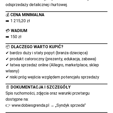
odsprzedaży detalicznej i hurtowej.
💰
CENA MINIMALNA
➡️ 1 215,20 zł
💳
WADIUM
➡️ 150 zł
📦
DLACZEGO WARTO KUPIĆ?
✔ bardzo duży i stały popyt (branża dziecięca)
✔ produkt całoroczny (prezenty, edukacja, zabawa)
✔ łatwa sprzedaż online (Allegro, marketplace, sklep
własny)
✔ niski próg wejścia względem potencjału sprzedaży
📄
DOKUMENTACJA I SZCZEGÓŁY
Spis ruchomości, zdjęcia oraz warunki przetargu
dostępne na:
👉
www.dobiesgrenda.pl
→ „Syndyk sprzeda”