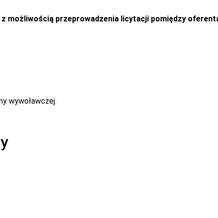
i z możliwością przeprowadzenia licytacji pomiędzy oferent
eny wywoławczej.
ny