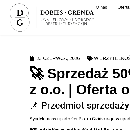
O nas
Oferta
23 CZERWCA, 2026
WIERZYTELNOŚ
🚀 Sprzedaż 50
z o.o. | Oferta
📌 Przedmiot sprzedaży
Syndyk masy upadłości Piotra Gizińskiego w upadł
50% udziałów w spółce Weld-Met Sp. z o.o.