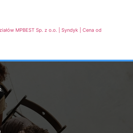
iałów MPBEST Sp. z o.o. | Syndyk | Cena od 300 zł
.
ń