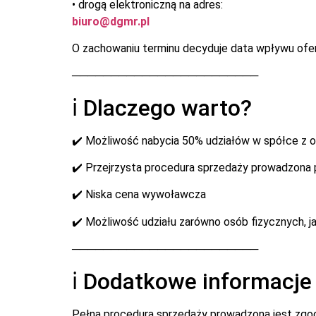
• drogą elektroniczną na adres:
biuro@dgmr.pl
O zachowaniu terminu decyduje data wpływu ofer
────────────────────────
ℹ️ Dlaczego warto?
✔️ Możliwość nabycia 50% udziałów w spółce z o
✔️ Przejrzysta procedura sprzedaży prowadzona 
✔️ Niska cena wywoławcza
✔️ Możliwość udziału zarówno osób fizycznych, ja
────────────────────────
ℹ️ Dodatkowe informacje
Pełna procedura sprzedaży prowadzona jest zgo