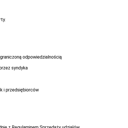
ty.
graniczoną odpowiedzialnością
przez syndyka
k i przedsiębiorców
dnie z Regulaminem Sprzedaży udziałów.