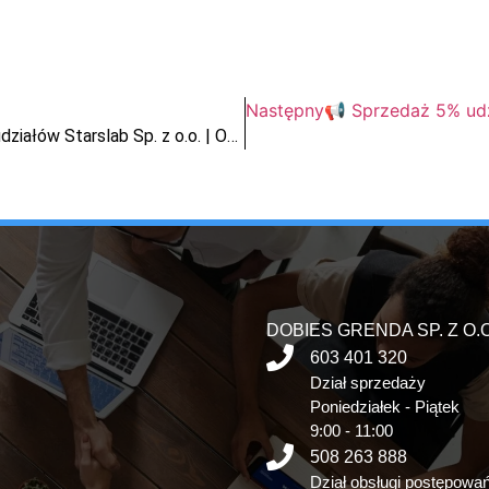
Następny
📢 Sprzedaż 5% udz
🚀 Sprzedaż udziałów w spółce z o.o. | 100 udziałów Starslab Sp. z o.o. | Oferta od Syndyka
DOBIES GRENDA SP. Z O.O
603 401 320
Dział sprzedaży
Poniedziałek - Piątek
9:00 - 11:00
508 263 888
Dział obsługi postępowa