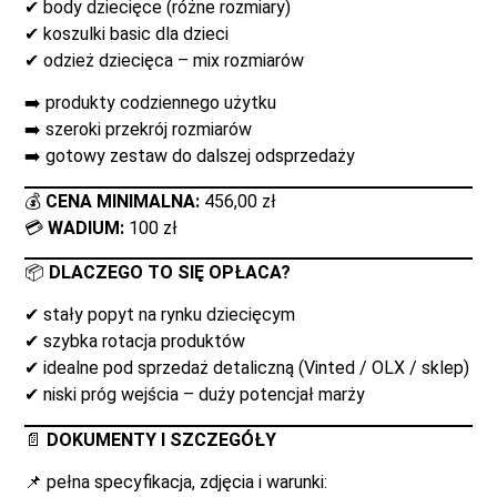
✔ body dziecięce (różne rozmiary)
✔ koszulki basic dla dzieci
✔ odzież dziecięca – mix rozmiarów
➡️ produkty codziennego użytku
➡️ szeroki przekrój rozmiarów
➡️ gotowy zestaw do dalszej odsprzedaży
💰
CENA MINIMALNA:
456,00 zł
💳
WADIUM:
100 zł
📦
DLACZEGO TO SIĘ OPŁACA?
✔ stały popyt na rynku dziecięcym
✔ szybka rotacja produktów
✔ idealne pod sprzedaż detaliczną (Vinted / OLX / sklep)
✔ niski próg wejścia – duży potencjał marży
📄
DOKUMENTY I SZCZEGÓŁY
📌 pełna specyfikacja, zdjęcia i warunki: