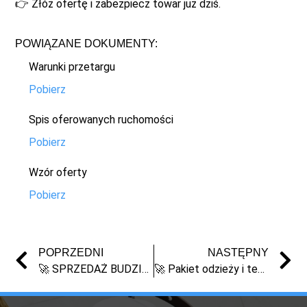
👉 Złóż ofertę i zabezpiecz towar już dziś.
POWIĄZANE DOKUMENTY:
Warunki przetargu
Pobierz
Spis oferowanych ruchomości
Pobierz
Wzór oferty
Pobierz
POPRZEDNI
NASTĘPNY
🚀 SPRZEDAŻ BUDZIKÓW I ZEGARÓW – PAKIET LIKWIDACYJNY | TORUŃ
🚀 Pakiet odzieży i tekstyliów hurt likwidacja sklep e-commerce