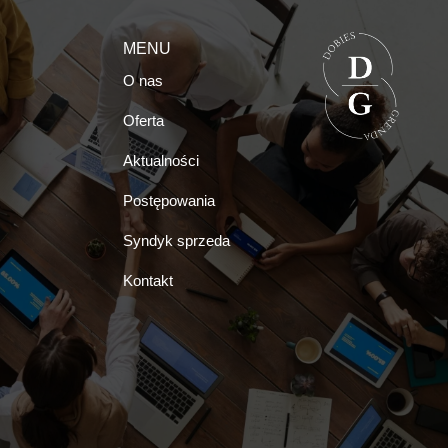
MENU
O nas
Oferta
Aktualności
Postępowania
Syndyk sprzeda
Kontakt