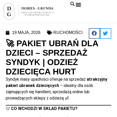
Syndyk sprzeda
19 MAJA, 2026
RUCHOMOŚCI
🚀 PAKIET UBRAŃ DLA
DZIECI – SPRZEDAŻ
SYNDYK | ODZIEŻ
DZIECIĘCA HURT
Syndyk masy upadłości oferuje na sprzedaż
atrakcyjny
pakiet ubranek dziecięcych
– idealny dla osób
zajmujących się handlem, sprzedażą online lub
prowadzących sklepy z odzieżą 👶
👕
CO WCHODZI W SKŁAD PAKIETU?