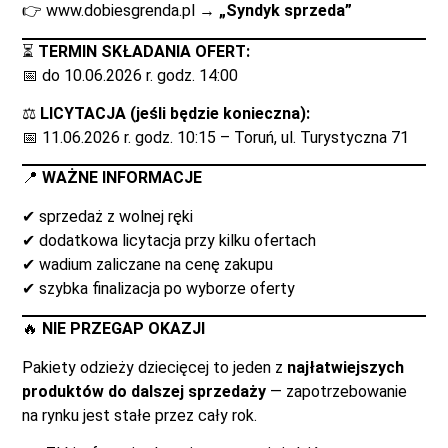
👉
www.dobiesgrenda.pl
→
„Syndyk sprzeda”
⏳
TERMIN SKŁADANIA OFERT:
📅 do 10.06.2026 r. godz. 14:00
⚖️
LICYTACJA (jeśli będzie konieczna):
📅 11.06.2026 r. godz. 10:15 – Toruń, ul. Turystyczna 71
📍
WAŻNE INFORMACJE
✔ sprzedaż z wolnej ręki
✔ dodatkowa licytacja przy kilku ofertach
✔ wadium zaliczane na cenę zakupu
✔ szybka finalizacja po wyborze oferty
🔥
NIE PRZEGAP OKAZJI
Pakiety odzieży dziecięcej to jeden z
najłatwiejszych
produktów do dalszej sprzedaży
— zapotrzebowanie
na rynku jest stałe przez cały rok.