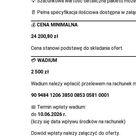
💡 Szacunkowa wartość detaliczna pakietu może
📄 Pełna specyfikacja ilościowa dostępna w załą
💰
CENA MINIMALNA
24 200,80 zł
Cena stanowi podstawę do składania ofert.
💳
WADIUM
2 500 zł
Wadium należy wpłacić przelewem na rachunek m
90 9484 1206 3850 0853 0581 0001
📅 Termin wpłaty wadium:
do
10.06.2026 r.
(liczy się data wpływu środków na rachunek)
Dowód wpłaty należy załączyć do oferty.