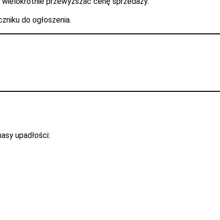
 wielokrotnie przewyższać cenę sprzedaży.
czniku do ogłoszenia.
asy upadłości: