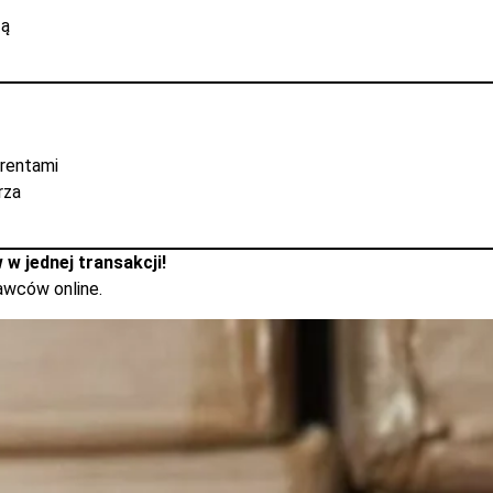
żą
erentami
rza
 w jednej transakcji!
dawców online.