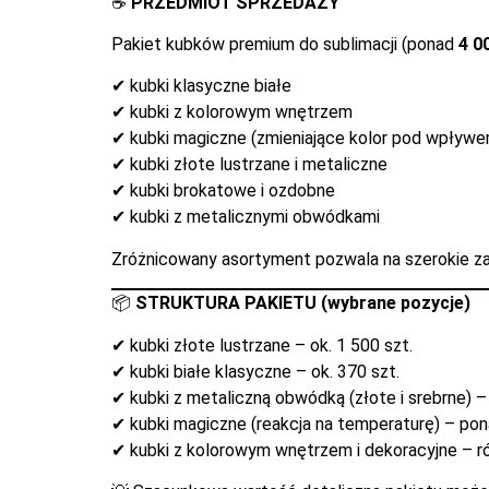
☕
PRZEDMIOT SPRZEDAŻY
Pakiet kubków premium do sublimacji (ponad
4 0
✔ kubki klasyczne białe
✔ kubki z kolorowym wnętrzem
✔ kubki magiczne (zmieniające kolor pod wpływe
✔ kubki złote lustrzane i metaliczne
✔ kubki brokatowe i ozdobne
✔ kubki z metalicznymi obwódkami
Zróżnicowany asortyment pozwala na szerokie za
📦
STRUKTURA PAKIETU (wybrane pozycje)
✔ kubki złote lustrzane – ok. 1 500 szt.
✔ kubki białe klasyczne – ok. 370 szt.
✔ kubki z metaliczną obwódką (złote i srebrne) –
✔ kubki magiczne (reakcja na temperaturę) – pon
✔ kubki z kolorowym wnętrzem i dekoracyjne – r