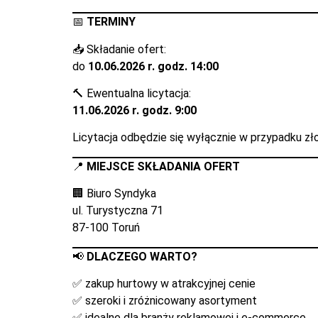
📅
TERMINY
📥 Składanie ofert:
do
10.06.2026 r. godz. 14:00
🔨 Ewentualna licytacja:
11.06.2026 r. godz. 9:00
Licytacja odbędzie się wyłącznie w przypadku złoż
📍
MIEJSCE SKŁADANIA OFERT
🏢 Biuro Syndyka
ul. Turystyczna 71
87-100 Toruń
📢
DLACZEGO WARTO?
✅ zakup hurtowy w atrakcyjnej cenie
✅ szeroki i zróżnicowany asortyment
✅ idealne dla branży reklamowej i e-commerce