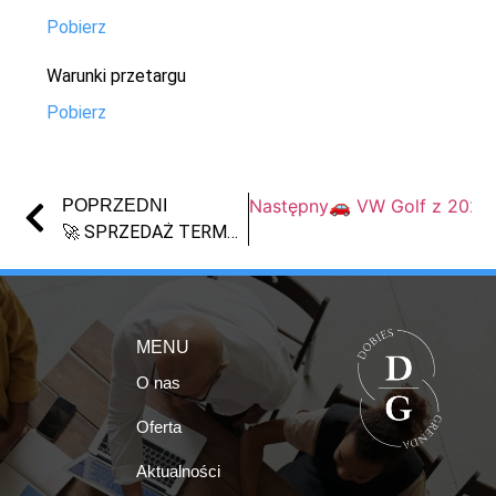
Pobierz
Warunki przetargu
Pobierz
Następny
🚗 VW Golf z 2022 r
POPRZEDNI
🚀 SPRZEDAŻ TERMOSÓW SMART LED Z WYŚWIETLACZEM TEMPERATURY – LIKWIDACJA ZAPASÓW (PAKIET HURT)
MENU
O nas
Oferta
Aktualności