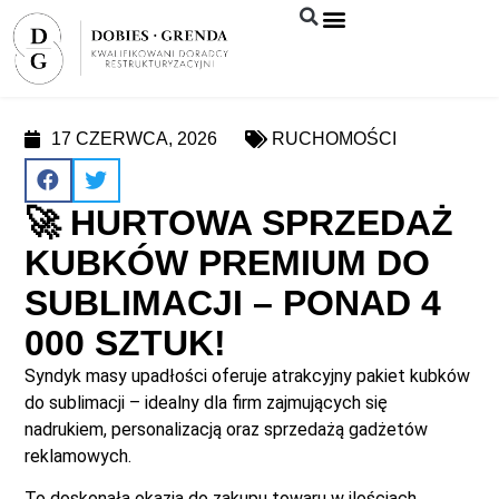
Syndyk sprzeda
17 CZERWCA, 2026
RUCHOMOŚCI
🚀 HURTOWA SPRZEDAŻ
KUBKÓW PREMIUM DO
SUBLIMACJI – PONAD 4
000 SZTUK!
Syndyk masy upadłości oferuje atrakcyjny pakiet kubków
do sublimacji – idealny dla firm zajmujących się
nadrukiem, personalizacją oraz sprzedażą gadżetów
reklamowych.
To doskonała okazja do zakupu towaru w ilościach