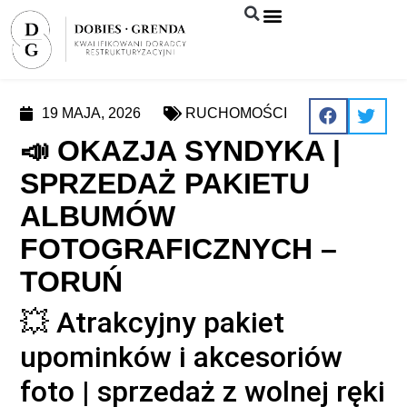
Syndyk sprzeda
19 MAJA, 2026
RUCHOMOŚCI
📣 OKAZJA SYNDYKA |
SPRZEDAŻ PAKIETU
ALBUMÓW
FOTOGRAFICZNYCH –
TORUŃ
💥 Atrakcyjny pakiet
upominków i akcesoriów
foto | sprzedaż z wolnej ręki