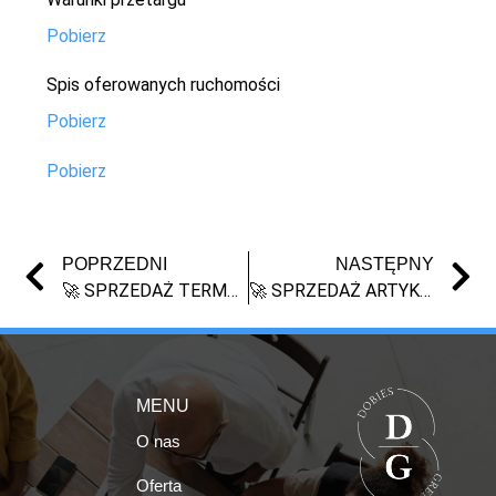
Pobierz
Spis oferowanych ruchomości
Pobierz
Pobierz
POPRZEDNI
NASTĘPNY
🚀 SPRZEDAŻ TERMOSÓW SMART LED Z WYŚWIETLACZEM TEMPERATURY – LIKWIDACJA ZAPASÓW (PAKIET HURT)
🚀 SPRZEDAŻ ARTYKUŁÓW DLA DZIECI – LAMPKI, BUDZIKI, AKCESORIA
MENU
O nas
Oferta