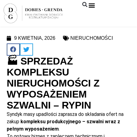
Syndyk sprzeda
9 KWIETNIA, 2026
NIERUCHOMOŚCI
🏭 SPRZEDAŻ
KOMPLEKSU
NIERUCHOMOŚCI Z
WYPOSAŻENIEM
SZWALNI – RYPIN
Syndyk masy upadłości zaprasza do składania ofert na
zakup
kompleksu produkcyjnego – szwalni wraz z
pełnym wyposażeniem
.
To gotowy biznes z zapleczem technicznym i