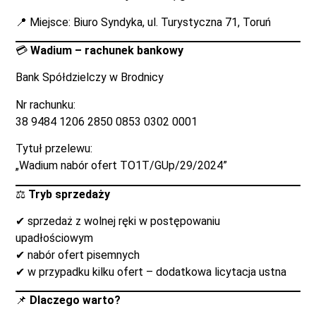
📍 Miejsce: Biuro Syndyka, ul. Turystyczna 71, Toruń
💳
Wadium – rachunek bankowy
Bank Spółdzielczy w Brodnicy
Nr rachunku:
38 9484 1206 2850 0853 0302 0001
Tytuł przelewu:
„Wadium nabór ofert TO1T/GUp/29/2024”
⚖️
Tryb sprzedaży
✔ sprzedaż z wolnej ręki w postępowaniu
upadłościowym
✔ nabór ofert pisemnych
✔ w przypadku kilku ofert – dodatkowa licytacja ustna
📌
Dlaczego warto?