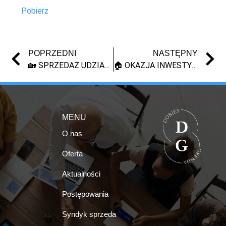
Pobierz
POPRZEDNI
NASTĘPNY
🏡 SPRZEDAŻ UDZIAŁU W NIERUCHOMOŚCI – WŁOCŁAWEK (LICYTACJA SYNDYKA)
🏠 OKAZJA INWESTYCYJNA – SPRZEDAŻ UDZIAŁU 1/6 W NIERUCHOMOŚCI 💰 | GAĆ | SYNDYK
MENU
O nas
Oferta
Aktualności
Postępowania
Syndyk sprzeda