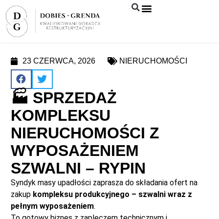
Syndyk sprzeda
23 CZERWCA, 2026
NIERUCHOMOŚCI
🏭 SPRZEDAŻ
KOMPLEKSU
NIERUCHOMOŚCI Z
WYPOSAŻENIEM
SZWALNI – RYPIN
Syndyk masy upadłości zaprasza do składania ofert na
zakup
kompleksu produkcyjnego – szwalni wraz z
pełnym wyposażeniem
.
To gotowy biznes z zapleczem technicznym i