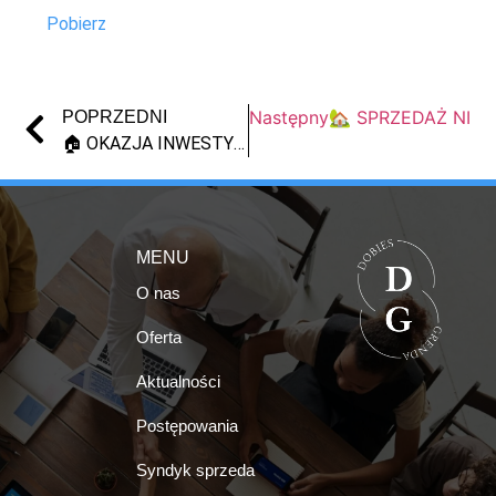
Pobierz
Następny
🏡 SPRZEDAŻ NIE
POPRZEDNI
🏠 OKAZJA INWESTYCYJNA – SPRZEDAŻ UDZIAŁU 1/6 W NIERUCHOMOŚCI 💰 | GAĆ | SYNDYK
MENU
O nas
Oferta
Aktualności
Postępowania
Syndyk sprzeda