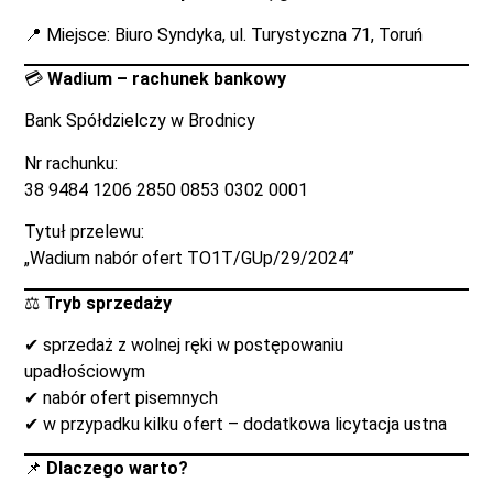
📍 Miejsce: Biuro Syndyka, ul. Turystyczna 71, Toruń
💳
Wadium – rachunek bankowy
Bank Spółdzielczy w Brodnicy
Nr rachunku:
38 9484 1206 2850 0853 0302 0001
Tytuł przelewu:
„Wadium nabór ofert TO1T/GUp/29/2024”
⚖️
Tryb sprzedaży
✔ sprzedaż z wolnej ręki w postępowaniu
upadłościowym
✔ nabór ofert pisemnych
✔ w przypadku kilku ofert – dodatkowa licytacja ustna
📌
Dlaczego warto?