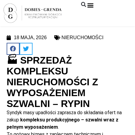
Syndyk sprzeda
18 MAJA, 2026
NIERUCHOMOŚCI
🏭 SPRZEDAŻ
KOMPLEKSU
NIERUCHOMOŚCI Z
WYPOSAŻENIEM
SZWALNI – RYPIN
Syndyk masy upadłości zaprasza do składania ofert na
zakup
kompleksu produkcyjnego – szwalni wraz z
pełnym wyposażeniem
.
To gotowy biznes z zapleczem technicznym i