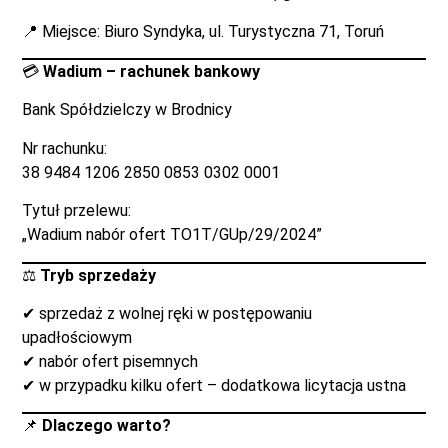
📍 Miejsce: Biuro Syndyka, ul. Turystyczna 71, Toruń
💳
Wadium – rachunek bankowy
Bank Spółdzielczy w Brodnicy
Nr rachunku:
38 9484 1206 2850 0853 0302 0001
Tytuł przelewu:
„Wadium nabór ofert TO1T/GUp/29/2024”
⚖️
Tryb sprzedaży
✔ sprzedaż z wolnej ręki w postępowaniu
upadłościowym
✔ nabór ofert pisemnych
✔ w przypadku kilku ofert – dodatkowa licytacja ustna
📌
Dlaczego warto?