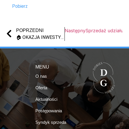
Pobierz
Następny
Sprzedaż udziału 1
POPRZEDNI
🏠 OKAZJA INWESTYCYJNA – SPRZEDAŻ UDZIAŁU 1/6 W NIERUCHOMOŚCI 💰 | GAĆ | SYNDYK
MENU
O nas
Oferta
Aktualności
Postępowania
Syndyk sprzeda