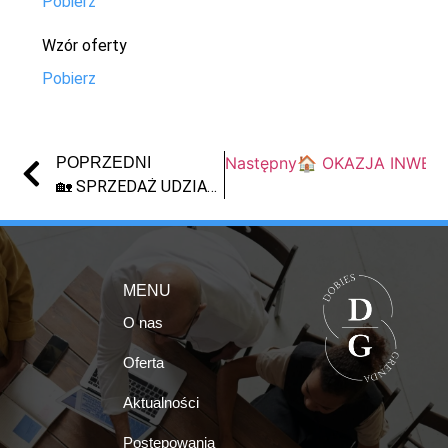
Pobierz
Wzór oferty
Pobierz
Następny
🏠 OKAZJA INWEST
POPRZEDNI
🏡 SPRZEDAŻ UDZIAŁU W NIERUCHOMOŚCI – WŁOCŁAWEK (LICYTACJA SYNDYKA)
MENU
O nas
Oferta
Aktualności
Postępowania