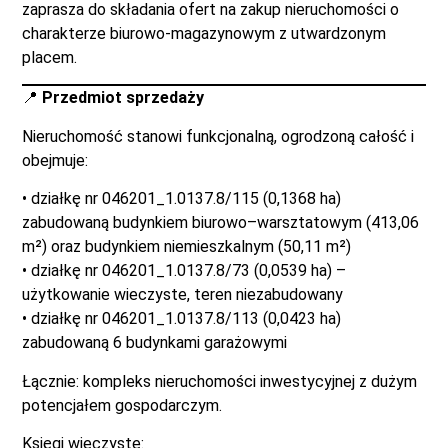
zaprasza do składania ofert na zakup nieruchomości o
charakterze biurowo-magazynowym z utwardzonym
placem.
📍
Przedmiot sprzedaży
Nieruchomość stanowi funkcjonalną, ogrodzoną całość i
obejmuje:
• działkę nr 046201_1.0137.8/115 (0,1368 ha)
zabudowaną budynkiem biurowo–warsztatowym (413,06
m²) oraz budynkiem niemieszkalnym (50,11 m²)
• działkę nr 046201_1.0137.8/73 (0,0539 ha) –
użytkowanie wieczyste, teren niezabudowany
• działkę nr 046201_1.0137.8/113 (0,0423 ha)
zabudowaną 6 budynkami garażowymi
Łącznie: kompleks nieruchomości inwestycyjnej z dużym
potencjałem gospodarczym.
Księgi wieczyste: