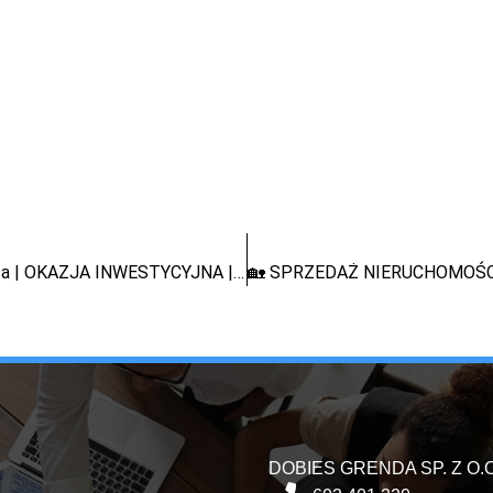
🏡 Udział 1/2 w mieszkaniu 70 m² – Trzebnica | OKAZJA INWESTYCYJNA | możliwa licytacja
DOBIES GRENDA SP. Z O.O