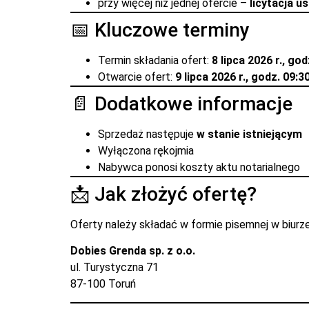
przy więcej niż jednej ofercie –
licytacja u
📅 Kluczowe terminy
Termin składania ofert:
8 lipca 2026 r., god
Otwarcie ofert:
9 lipca 2026 r., godz. 09:3
📄 Dodatkowe informacje
Sprzedaż następuje
w stanie istniejącym
Wyłączona rękojmia
Nabywca ponosi koszty aktu notarialnego
📩 Jak złożyć ofertę?
Oferty należy składać w formie pisemnej w biurz
Dobies Grenda sp. z o.o.
ul. Turystyczna 71
87-100 Toruń