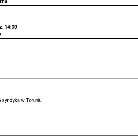
stna
z. 14:00
0
e syndyka w Toruniu: