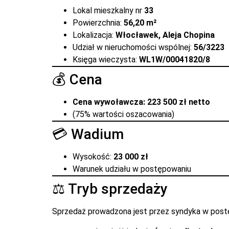
Lokal mieszkalny nr
33
Powierzchnia:
56,20 m²
Lokalizacja:
Włocławek, Aleja Chopina
Udział w nieruchomości wspólnej:
56/3223
Księga wieczysta:
WL1W/00041820/8
💰 Cena
Cena wywoławcza: 223 500 zł netto
(75% wartości oszacowania)
💳 Wadium
Wysokość:
23 000 zł
Warunek udziału w postępowaniu
⚖️ Tryb sprzedaży
Sprzedaż prowadzona jest przez syndyka w postę