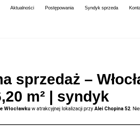
Aktualności
Postępowania
Syndyk sprzeda
Kont
na sprzedaż – Włocł
6,20 m² | syndyk
we Włocławku
w atrakcyjnej lokalizacji przy
Alei Chopina 52
. Ni