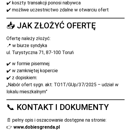
✔️ koszty transakcji ponosi nabywca
✔️ możliwe uczestnictwo zdalne w otwarciu ofert
📥 JAK ZŁOŻYĆ OFERTĘ
Ofertę należy złożyć:
📍 w biurze syndyka
ul. Turystyczna 71, 87-100 Toruń
✔️ w formie pisemnej
✔️ w zamkniętej kopercie
✔️ z dopiskiem:
„Nabór ofert sygn. akt: TO1T/GUp/37/2025 – udział w
lokalu mieszkalnym”
📞 KONTAKT I DOKUMENTY
📄 pełny opis i oszacowanie dostępne na stronie:
👉
www.dobiesgrenda.pl