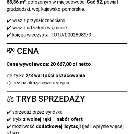
68,86 m²
, położonym w miejscowości
Gać 52
, powiat
grudziądzki, woj. kujawsko-pomorskie.
✔️ wraz z przynależnościami
✔️ wraz z udziałem w gruncie
✔️ księga wieczysta: TO1U/00028989/9
💸 CENA
Cena wywoławcza: 20 667,00 zł netto
👉 tylko
2/3 wartości oszacowania
👉 realna okazja inwestycyjna
⚖️ TRYB SPRZEDAŻY
✔️ sprzedaż przez syndyka
✔️ tryb:
z wolnej ręki – nabór ofert
✔️ możliwość
dodatkowej licytacji
(jeśli wpłynie więcej
ofert)