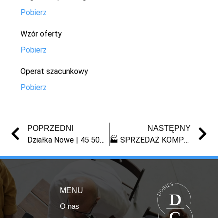
Pobierz
Wzór oferty
Pobierz
Operat szacunkowy
Pobierz
POPRZEDNI
NASTĘPNY
Działka Nowe | 45 500 zł | okazja | sprzedaż syndyka
🏭 SPRZEDAŻ KOMPLEKSU NIERUCHOMOŚCI Z WYPOSAŻENIEM SZWALNI – RYPIN
MENU
O nas