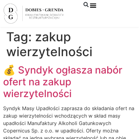
Syndyk sprzeda
Tag:
zakup
wierzytelności
💰 Syndyk ogłasza nabór
ofert na zakup
wierzytelności
Syndyk Masy Upadłości zaprasza do składania ofert na
zakup wierzytelności wchodzących w skład masy
upadłości Manufaktury Alkoholi Gatunkowych
Copernicus Sp. z o.o. w upadłości. Oferty można
składać na jedną wybraną wierzytelność lub na obie,