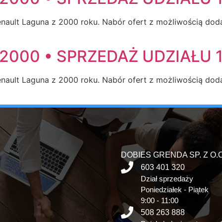
ault Laguna z 2000 roku. Nabór ofert z możliwością doda
2000 • SPRZEDAŻ UDZIAŁU 1
ault Laguna z 2000 roku. Nabór ofert z możliwością doda
DOBIES GRENDA SP. Z O.O
603 401 320
Dział sprzedaży
Poniedziałek - Piątek
9:00 - 11:00
508 263 888