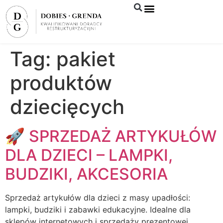
Syndyk sprzeda
Tag:
pakiet
produktów
dziecięcych
🚀 SPRZEDAŻ ARTYKUŁÓW
DLA DZIECI – LAMPKI,
BUDZIKI, AKCESORIA
Sprzedaż artykułów dla dzieci z masy upadłości:
lampki, budziki i zabawki edukacyjne. Idealne dla
sklepów internetowych i sprzedaży prezentowej.