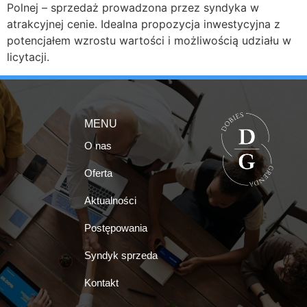
Polnej – sprzedaż prowadzona przez syndyka w
atrakcyjnej cenie. Idealna propozycja inwestycyjna z
potencjałem wzrostu wartości i możliwością udziału w
licytacji.
MENU
O nas
Oferta
Aktualności
Postępowania
Syndyk sprzeda
Kontakt