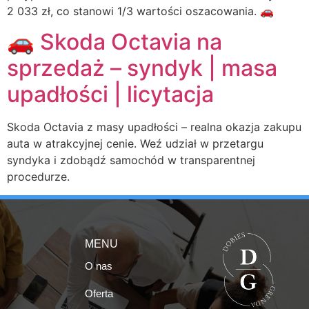
2 033 zł, co stanowi 1/3 wartości oszacowania. 🚗
🚗 Skoda Octavia na
sprzedaż – syndyk | masa
upadłości | licytacja
Skoda Octavia z masy upadłości – realna okazja zakupu
auta w atrakcyjnej cenie. Weź udział w przetargu
syndyka i zdobądź samochód w transparentnej
procedurze.
MENU
O nas
Oferta