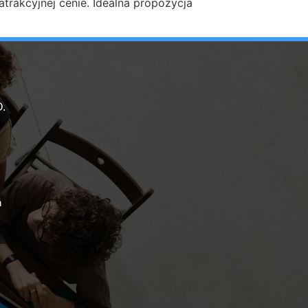
trakcyjnej cenie. Idealna propozycja
.
ń