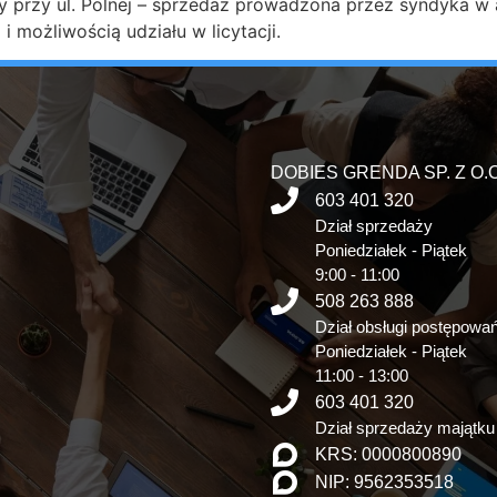
y przy ul. Polnej – sprzedaż prowadzona przez syndyka w a
 możliwością udziału w licytacji.
DOBIES GRENDA SP. Z O.O
603 401 320
Dział sprzedaży
Poniedziałek - Piątek
9:00 - 11:00
508 263 888
Dział obsługi postępowa
Poniedziałek - Piątek
11:00 - 13:00
603 401 320
Dział sprzedaży majątku
KRS: 0000800890
NIP: 9562353518