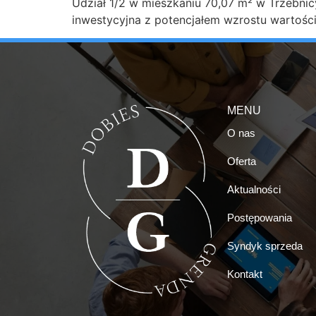
Udział 1/2 w mieszkaniu 70,07 m² w Trzebnic
inwestycyjna z potencjałem wzrostu wartości i
MENU
O nas
Oferta
Aktualności
Postępowania
Syndyk sprzeda
Kontakt