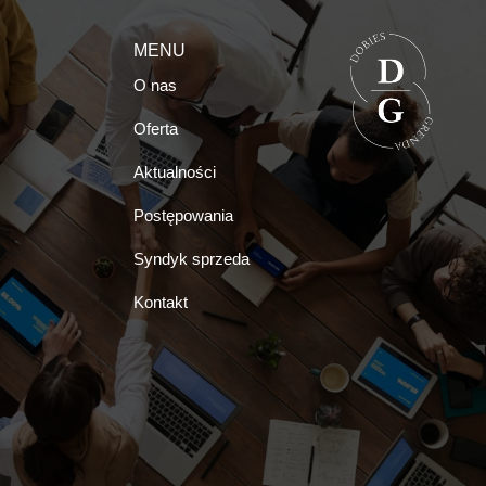
MENU
O nas
Oferta
Aktualności
Postępowania
Syndyk sprzeda
Kontakt